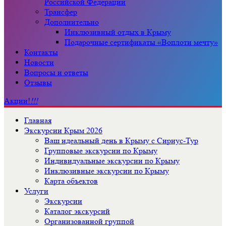
Российской Федерации
Трансфер
Дополнительно
Инклюзивный отдых в Крыму
Подарочные сертификаты «Воплоти мечту»
Контакты
Новости
Вопросы и ответы
Отзывы
Акции!
!!!
Главная
Экскурсии Крым 2026
Ваш идеальный день в Крыму с Сириус-Тур
Групповые экскурсии по Крыму
Индивидуальные экскурсии по Крыму
Инклюзивные экскурсии по Крыму
Карта объектов
Услуги
Экскурсии
Каталог экскурсий
Организованной группой