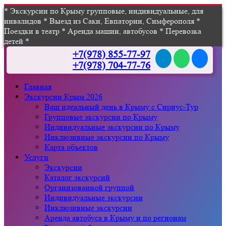
* Экскурсии по Крыму групповые, индивидуальные, для
инвалидов * Выезд из Саки, Евпатории, Симферополя *
Поездки в театр * Аренда машин, автобусов * Перевозка
детей *
+7(978) 855-77-97
+7(978) 704-77-76
Главная
Экскурсии Крым 2026
Ваш идеальный день в Крыму с Сириус-Тур
Групповые экскурсии по Крыму
Индивидуальные экскурсии по Крыму
Инклюзивные экскурсии по Крыму
Карта объектов
Услуги
Экскурсии
Каталог экскурсий
Организованной группой
Индивидуальные экскурсии
Инклюзивные экскурсии
Аренда автобуса в Крыму и по регионам