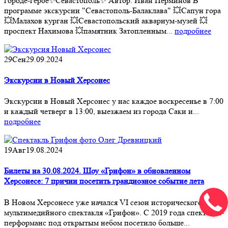
городе-герое✨Севастополь✨ Автор: Иван Перминов В
программе экскурсии "Севастополь-Балаклава" 💥Сапун гора
💥Малахов курган 💥Севастопольский аквариум-музей 💥
проспект Нахимова 💥памятник Затопленным...
подробнее
29
Сен
29.09.2024
Экскурсии в Новый Херсонес
Экскурсии в Новый Херсонес у нас каждое воскресенье в 7:00
и каждый четверг в 13:00, выезжаем из города Саки и...
подробнее
19
Авг
19.08.2024
Билеты на 30.08.2024. Шоу «Грифон» в обновленном
Херсонесе: 7 причин посетить грандиозное событие лета
В Новом Херсонесе уже начался VI сезон исторического
мультимедийного спектакля «Грифон». С 2019 года спектакль-
перформанс под открытым небом посетило больше...