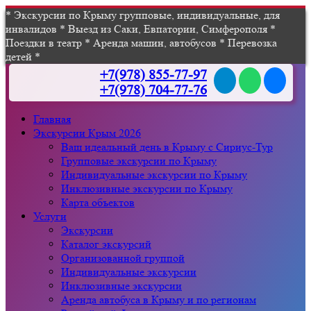
* Экскурсии по Крыму групповые, индивидуальные, для
инвалидов * Выезд из Саки, Евпатории, Симферополя *
Поездки в театр * Аренда машин, автобусов * Перевозка
детей *
+7(978) 855-77-97
+7(978) 704-77-76
Главная
Экскурсии Крым 2026
Ваш идеальный день в Крыму с Сириус-Тур
Групповые экскурсии по Крыму
Индивидуальные экскурсии по Крыму
Инклюзивные экскурсии по Крыму
Карта объектов
Услуги
Экскурсии
Каталог экскурсий
Организованной группой
Индивидуальные экскурсии
Инклюзивные экскурсии
Аренда автобуса в Крыму и по регионам