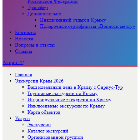
Российской Федерации
Трансфер
Дополнительно
Инклюзивный отдых в Крыму
Подарочные сертификаты «Воплоти мечту»
Контакты
Новости
Вопросы и ответы
Отзывы
Акции!
!!!
Главная
Экскурсии Крым 2026
Ваш идеальный день в Крыму с Сириус-Тур
Групповые экскурсии по Крыму
Индивидуальные экскурсии по Крыму
Инклюзивные экскурсии по Крыму
Карта объектов
Услуги
Экскурсии
Каталог экскурсий
Организованной группой