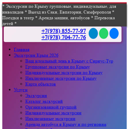
* Экскурсии по Крыму групповые, индивидуальные, для
инвалидов * Выезд из Саки, Евпатории, Симферополя *
Поездки в театр * Аренда машин, автобусов * Перевозка
детей *
+7(978) 855-77-97
+7(978) 704-77-76
Главная
Экскурсии Крым 2026
Ваш идеальный день в Крыму с Сириус-Тур
Групповые экскурсии по Крыму
Индивидуальные экскурсии по Крыму
Инклюзивные экскурсии по Крыму
Карта объектов
Услуги
Экскурсии
Каталог экскурсий
Организованной группой
Индивидуальные экскурсии
Инклюзивные экскурсии
Аренда автобуса в Крыму и по регионам