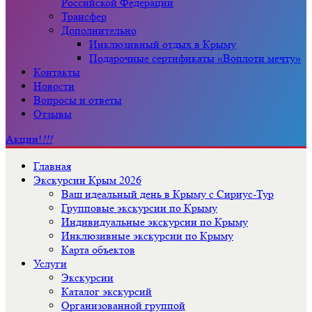
Российской Федерации
Трансфер
Дополнительно
Инклюзивный отдых в Крыму
Подарочные сертификаты «Воплоти мечту»
Контакты
Новости
Вопросы и ответы
Отзывы
Акции!
!!!
Главная
Экскурсии Крым 2026
Ваш идеальный день в Крыму с Сириус-Тур
Групповые экскурсии по Крыму
Индивидуальные экскурсии по Крыму
Инклюзивные экскурсии по Крыму
Карта объектов
Услуги
Экскурсии
Каталог экскурсий
Организованной группой