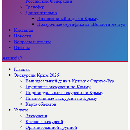
Российской Федерации
Трансфер
Дополнительно
Инклюзивный отдых в Крыму
Подарочные сертификаты «Воплоти мечту»
Контакты
Новости
Вопросы и ответы
Отзывы
Акции!
!!!
Главная
Экскурсии Крым 2026
Ваш идеальный день в Крыму с Сириус-Тур
Групповые экскурсии по Крыму
Индивидуальные экскурсии по Крыму
Инклюзивные экскурсии по Крыму
Карта объектов
Услуги
Экскурсии
Каталог экскурсий
Организованной группой