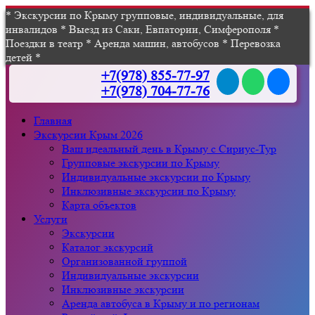
* Экскурсии по Крыму групповые, индивидуальные, для
инвалидов * Выезд из Саки, Евпатории, Симферополя *
Поездки в театр * Аренда машин, автобусов * Перевозка
детей *
+7(978) 855-77-97
+7(978) 704-77-76
Главная
Экскурсии Крым 2026
Ваш идеальный день в Крыму с Сириус-Тур
Групповые экскурсии по Крыму
Индивидуальные экскурсии по Крыму
Инклюзивные экскурсии по Крыму
Карта объектов
Услуги
Экскурсии
Каталог экскурсий
Организованной группой
Индивидуальные экскурсии
Инклюзивные экскурсии
Аренда автобуса в Крыму и по регионам