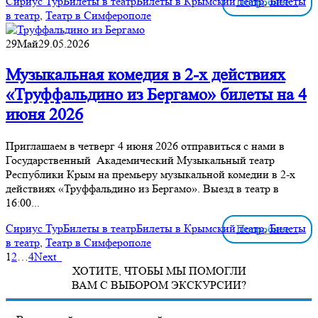
Сириус Тур
Билеты в театр
Билеты в Крымский театр
,
Билеты
Подробнее...
в театр
,
Театр в Симферополе
29
Май
29.05.2026
Музыкальная комедия в 2-х действиях
«Труффальдино из Бергамо» билеты на 4
июня 2026
Приглашаем в четверг 4 июня 2026 отправиться с нами в
Государственный Академический Музыкальный театр
Республики Крым на премьеру музыкальной комедии в 2-х
действиях «Труффальдино из Бергамо». Выезд в театр в
16:00...
Сириус Тур
Билеты в театр
Билеты в Крымский театр
,
Билеты
Подробнее...
в театр
,
Театр в Симферополе
1
2
…
4
Next
ХОТИТЕ, ЧТОБЫ МЫ ПОМОГЛИ
ВАМ С ВЫБОРОМ ЭКСКУРСИИ?