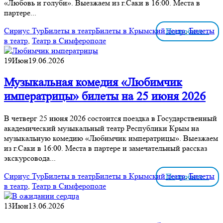
«Любовь и голуби». Выезжаем из г.Саки в 16:00. Места в
партере...
Сириус Тур
Билеты в театр
Билеты в Крымский театр
,
Билеты
Подробнее...
в театр
,
Театр в Симферополе
19
Июн
19.06.2026
Музыкальная комедия «Любимчик
императрицы» билеты на 25 июня 2026
В четверг 25 июня 2026 состоится поездка в Государственный
академический музыкальный театр Республики Крым на
музыкальную комедию «Любимчик императрицы». Выезжаем
из г.Саки в 16:00. Места в партере и замечательный рассказ
экскурсовода...
Сириус Тур
Билеты в театр
Билеты в Крымский театр
,
Билеты
Подробнее...
в театр
,
Театр в Симферополе
13
Июн
13.06.2026