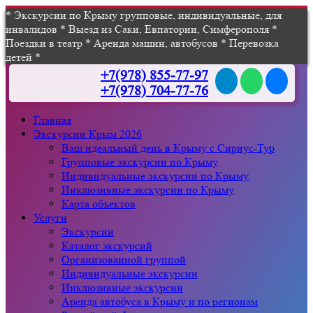
* Экскурсии по Крыму групповые, индивидуальные, для
инвалидов * Выезд из Саки, Евпатории, Симферополя *
Поездки в театр * Аренда машин, автобусов * Перевозка
детей *
+7(978) 855-77-97
+7(978) 704-77-76
Главная
Экскурсии Крым 2026
Ваш идеальный день в Крыму с Сириус-Тур
Групповые экскурсии по Крыму
Индивидуальные экскурсии по Крыму
Инклюзивные экскурсии по Крыму
Карта объектов
Услуги
Экскурсии
Каталог экскурсий
Организованной группой
Индивидуальные экскурсии
Инклюзивные экскурсии
Аренда автобуса в Крыму и по регионам