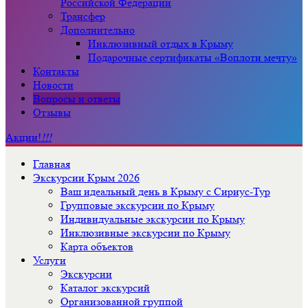
Российской Федерации
Трансфер
Дополнительно
Инклюзивный отдых в Крыму
Подарочные сертификаты «Воплоти мечту»
Контакты
Новости
Вопросы и ответы
Отзывы
Акции!
!!!
Главная
Экскурсии Крым 2026
Ваш идеальный день в Крыму с Сириус-Тур
Групповые экскурсии по Крыму
Индивидуальные экскурсии по Крыму
Инклюзивные экскурсии по Крыму
Карта объектов
Услуги
Экскурсии
Каталог экскурсий
Организованной группой