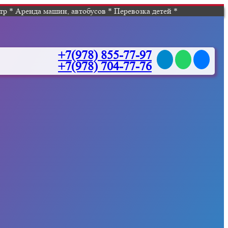
р * Аренда машин, автобусов * Перевозка детей *
+7(978) 855-77-97
+7(978) 704-77-76