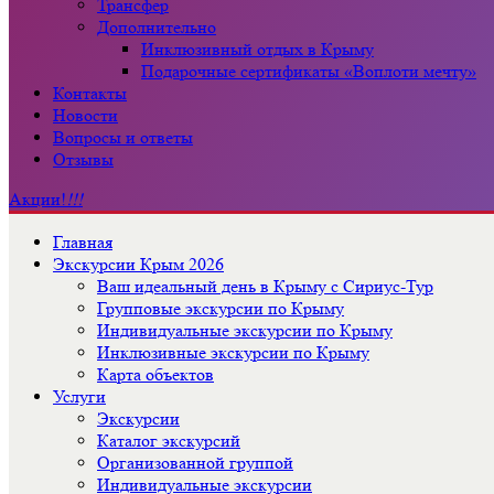
Трансфер
Дополнительно
Инклюзивный отдых в Крыму
Подарочные сертификаты «Воплоти мечту»
Контакты
Новости
Вопросы и ответы
Отзывы
Акции!
!!!
Главная
Экскурсии Крым 2026
Ваш идеальный день в Крыму с Сириус-Тур
Групповые экскурсии по Крыму
Индивидуальные экскурсии по Крыму
Инклюзивные экскурсии по Крыму
Карта объектов
Услуги
Экскурсии
Каталог экскурсий
Организованной группой
Индивидуальные экскурсии