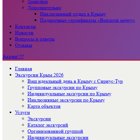
Трансфер
Дополнительно
Инклюзивный отдых в Крыму
Подарочные сертификаты «Воплоти мечту»
Контакты
Новости
Вопросы и ответы
Отзывы
Акции!
!!!
Главная
Экскурсии Крым 2026
Ваш идеальный день в Крыму с Сириус-Тур
Групповые экскурсии по Крыму
Индивидуальные экскурсии по Крыму
Инклюзивные экскурсии по Крыму
Карта объектов
Услуги
Экскурсии
Каталог экскурсий
Организованной группой
Индивидуальные экскурсии