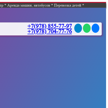
р * Аренда машин, автобусов * Перевозка детей *
+7(978) 855-77-97
+7(978) 704-77-76