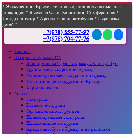
* Экскурсии по Крыму групповые, индивидуальные, для
инвалидов * Выезд из Саки, Евпатории, Симферополя *
Поездки в театр * Аренда машин, автобусов * Перевозка
детей *
+7(978) 855-77-97
+7(978) 704-77-76
Главная
Экскурсии Крым 2026
Ваш идеальный день в Крыму с Сириус-Тур
Групповые экскурсии по Крыму
Индивидуальные экскурсии по Крыму
Инклюзивные экскурсии по Крыму
Карта объектов
Услуги
Экскурсии
Каталог экскурсий
Организованной группой
Индивидуальные экскурсии
Инклюзивные экскурсии
Аренда автобуса в Крыму и по регионам