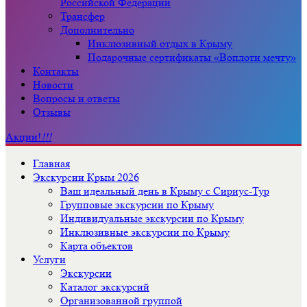
Российской Федерации
Трансфер
Дополнительно
Инклюзивный отдых в Крыму
Подарочные сертификаты «Воплоти мечту»
Контакты
Новости
Вопросы и ответы
Отзывы
Акции!
!!!
Главная
Экскурсии Крым 2026
Ваш идеальный день в Крыму с Сириус-Тур
Групповые экскурсии по Крыму
Индивидуальные экскурсии по Крыму
Инклюзивные экскурсии по Крыму
Карта объектов
Услуги
Экскурсии
Каталог экскурсий
Организованной группой