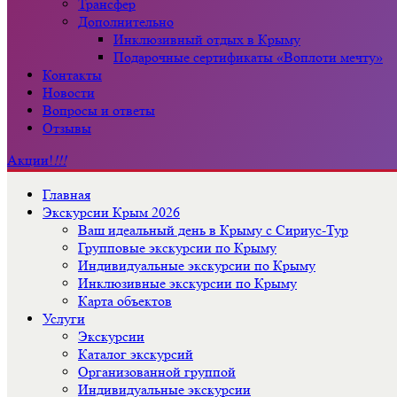
Трансфер
Дополнительно
Инклюзивный отдых в Крыму
Подарочные сертификаты «Воплоти мечту»
Контакты
Новости
Вопросы и ответы
Отзывы
Акции!
!!!
Главная
Экскурсии Крым 2026
Ваш идеальный день в Крыму с Сириус-Тур
Групповые экскурсии по Крыму
Индивидуальные экскурсии по Крыму
Инклюзивные экскурсии по Крыму
Карта объектов
Услуги
Экскурсии
Каталог экскурсий
Организованной группой
Индивидуальные экскурсии