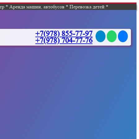
р * Аренда машин, автобусов * Перевозка детей *
+7(978) 855-77-97
+7(978) 704-77-76