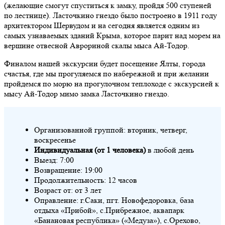
(желающие смогут спуститься к замку, пройдя 500 ступеней
по лестнице). Ласточкино гнездо было построено в 1911 году
архитектором Шервудом и на сегодня является одним из
самых узнаваемых зданий Крыма, которое парит над морем на
вершине отвесной Аврориной скалы мыса Ай-Тодор.
Финалом нашей экскурсии будет посещение Ялты, города
счастья, где мы прогуляемся по набережной и при желании
пройдемся по морю на прогулочном теплоходе с экскурсией к
мысу Ай-Тодор мимо замка Ласточкино гнездо.
Организованной группой: вторник, четверг,
воскресенье
Индивидуальная (от 1 человека)
в любой день
Выезд: 7:00
Возвращение: 19:00
Продолжительность: 12 часов
Возраст от: от 3 лет
Оправление: г.Саки, пгт. Новофедоровка, база
отдыха «Прибой», с.Прибрежное, аквапарк
«Банановая республика» («Медуза»), с.Орехово,