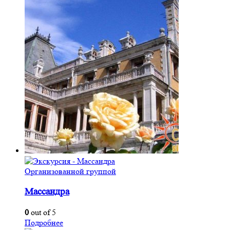
Организованной группой
Массандра
0
out of 5
Подробнее