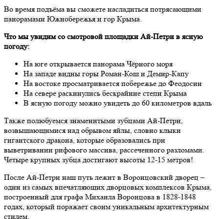
Во время подъёма вы сможете насладиться потрясающими
панорамами Южнобережья и гор Крыма.
Что мы увидим со смотровой площадки Ай-Петри в ясную
погоду:
На юге открывается панорама Чёрного моря
На западе видны горы Роман-Кош и Демир-Капу
На востоке просматривается побережье до Феодосии
На севере раскинулись бескрайние степи Крыма
В ясную погоду можно увидеть до 60 километров вдаль
Также полюбуемся знаменитыми зубцами Ай-Петри,
возвышающимися над обрывом яйлы, словно клыки
гигантского дракона, которые образовались при
выветривании рифового массива, рассеченного разломами.
Четыре крупных зубца достигают высоты 12-15 метров!
После Ай-Петри наш путь лежит в Воронцовский дворец –
один из самых впечатляющих дворцовых комплексов Крыма,
построенный для графа Михаила Воронцова в 1828-1848
годах, который поражает своим уникальным архитектурным
стилем.