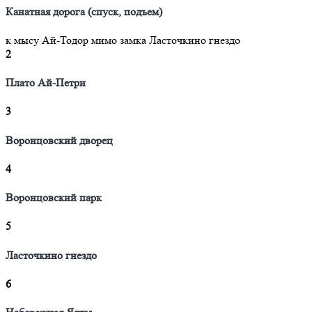
Канатная дорога (спуск, подъем)
к мысу Ай-Тодор мимо замка Ласточкино гнездо
2
Плато Ай-Петри
3
Воронцовский дворец
4
Воронцовский парк
5
Ласточкино гнездо
6