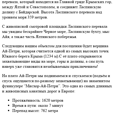
перевала, который находится на Главной гряде Крымских гор,
между Ялтой и Севастополем, и соединяет Ласпинскую
долину с Байдарской. Высота Ласпинского перевала над
уровнем моря 359 метров.
С живописной смотровой площадки Ласпинского перевала
мы увидим бескрайнее Черное море, Ласпинскую бухту, мыс
Айя, а также часть Ялтинского побережья.
Следующим нашим объектом для посещения будет вершина
Ай-Петри, которая считается одной из самых высоких точек
Южного берега Крыма (1234 м).С её плато открываются
захватывающие виды на море, горы и долины, а сам путь
наверх уже становится незабываемым приключением!
На плато Ай-Петри мы поднимаемся и спускаемся (подъём и
спуск ощущаются по-разному захватывающе) на знаменитом
фуникулере “Мисхор-Ай-Петри”. Это одна из самых длинных
и живописных канатных дорог в Европе:
Протяжённость: 1620 метров
Время в пути: около 7 минут
Перепад высот: 762 метра