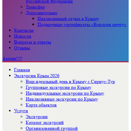
Российской Федерации
Трансфер
Дополнительно
Инклюзивный отдых в Крыму
Подарочные сертификаты «Воплоти мечту»
Контакты
Новости
Вопросы и ответы
Отзывы
Акции!
!!!
Главная
Экскурсии Крым 2026
Ваш идеальный день в Крыму с Сириус-Тур
Групповые экскурсии по Крыму
Индивидуальные экскурсии по Крыму
Инклюзивные экскурсии по Крыму
Карта объектов
Услуги
Экскурсии
Каталог экскурсий
Организованной группой