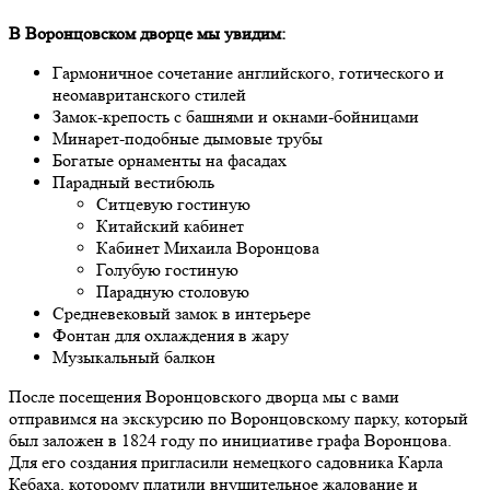
В Воронцовском дворце мы увидим:
Гармоничное сочетание английского, готического и
неомавританского стилей
Замок-крепость с башнями и окнами-бойницами
Минарет-подобные дымовые трубы
Богатые орнаменты на фасадах
Парадный вестибюль
Ситцевую гостиную
Китайский кабинет
Кабинет Михаила Воронцова
Голубую гостиную
Парадную столовую
Средневековый замок в интерьере
Фонтан для охлаждения в жару
Музыкальный балкон
После посещения Воронцовского дворца мы с вами
отправимся на экскурсию по Воронцовскому парку, который
был заложен в 1824 году по инициативе графа Воронцова.
Для его создания пригласили немецкого садовника Карла
Кебаха, которому платили внушительное жалование и