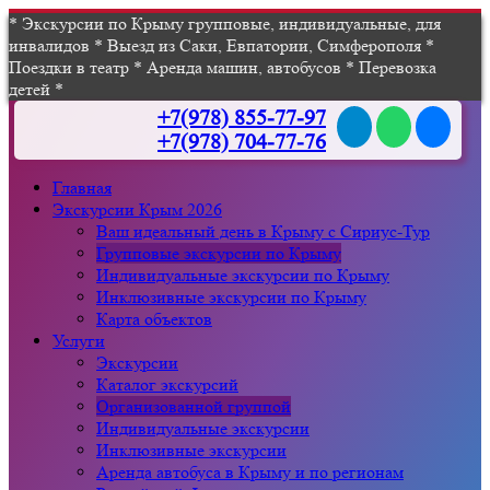
* Экскурсии по Крыму групповые, индивидуальные, для
инвалидов * Выезд из Саки, Евпатории, Симферополя *
Поездки в театр * Аренда машин, автобусов * Перевозка
детей *
+7(978) 855-77-97
+7(978) 704-77-76
Главная
Экскурсии Крым 2026
Ваш идеальный день в Крыму с Сириус-Тур
Групповые экскурсии по Крыму
Индивидуальные экскурсии по Крыму
Инклюзивные экскурсии по Крыму
Карта объектов
Услуги
Экскурсии
Каталог экскурсий
Организованной группой
Индивидуальные экскурсии
Инклюзивные экскурсии
Аренда автобуса в Крыму и по регионам