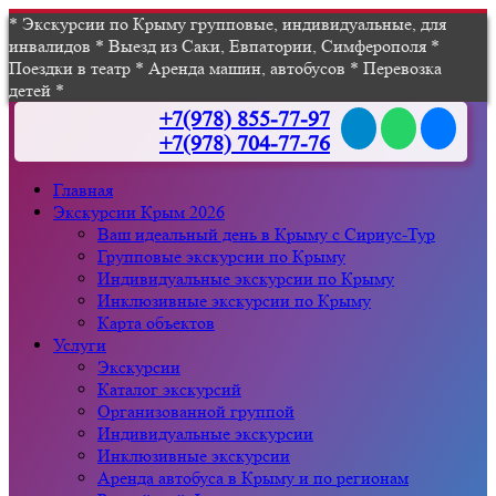
* Экскурсии по Крыму групповые, индивидуальные, для
инвалидов * Выезд из Саки, Евпатории, Симферополя *
Поездки в театр * Аренда машин, автобусов * Перевозка
детей *
+7(978) 855-77-97
+7(978) 704-77-76
Главная
Экскурсии Крым 2026
Ваш идеальный день в Крыму с Сириус-Тур
Групповые экскурсии по Крыму
Индивидуальные экскурсии по Крыму
Инклюзивные экскурсии по Крыму
Карта объектов
Услуги
Экскурсии
Каталог экскурсий
Организованной группой
Индивидуальные экскурсии
Инклюзивные экскурсии
Аренда автобуса в Крыму и по регионам