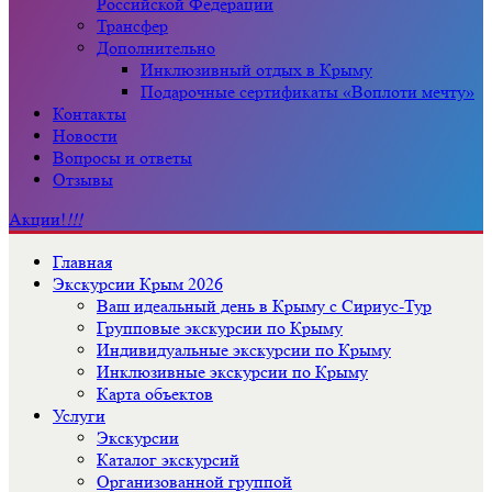
Российской Федерации
Трансфер
Дополнительно
Инклюзивный отдых в Крыму
Подарочные сертификаты «Воплоти мечту»
Контакты
Новости
Вопросы и ответы
Отзывы
Акции!
!!!
Главная
Экскурсии Крым 2026
Ваш идеальный день в Крыму с Сириус-Тур
Групповые экскурсии по Крыму
Индивидуальные экскурсии по Крыму
Инклюзивные экскурсии по Крыму
Карта объектов
Услуги
Экскурсии
Каталог экскурсий
Организованной группой