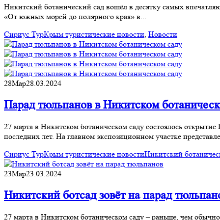
Никитский ботанический сад вошёл в десятку самых впечатляю
«От южных морей до полярного края» в...
Сириус Тур
Крым туристические новости
,
Новости
28
Мар
28.03.2024
Парад тюльпанов в Никитском ботаническ
27 марта в Никитском ботаническом саду состоялось открыт
последних лет. На главном экспозиционном участке представлен
Сириус Тур
Крым туристические новости
Никитский ботаничес
23
Мар
23.03.2024
Никитский ботсад зовёт на парад тюльпан
27 марта в Никитском ботаническом саду – раньше, чем обычно