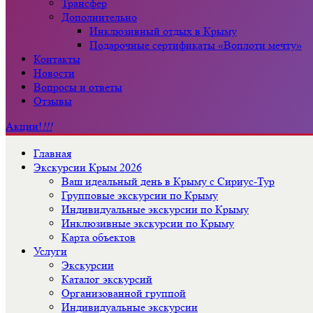
Трансфер
Дополнительно
Инклюзивный отдых в Крыму
Подарочные сертификаты «Воплоти мечту»
Контакты
Новости
Вопросы и ответы
Отзывы
Акции!
!!!
Главная
Экскурсии Крым 2026
Ваш идеальный день в Крыму с Сириус-Тур
Групповые экскурсии по Крыму
Индивидуальные экскурсии по Крыму
Инклюзивные экскурсии по Крыму
Карта объектов
Услуги
Экскурсии
Каталог экскурсий
Организованной группой
Индивидуальные экскурсии