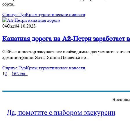
сорта...
Сириус Тур
Крым туристические новости
04
Окт
04.10.2023
Канатная дорога на Ай-Петри заработает 
Сейчас инвестор закупает все необходимые для ремонта запчас
администрации Ялты Янина Павленко во...
Сириус Тур
Крым туристические новости
1
2
…
16
Next
Воспольз
Да, помогите с выбором экскурсии