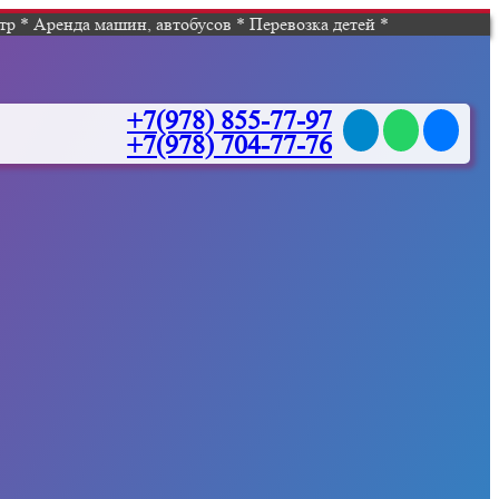
р * Аренда машин, автобусов * Перевозка детей *
+7(978) 855-77-97
+7(978) 704-77-76