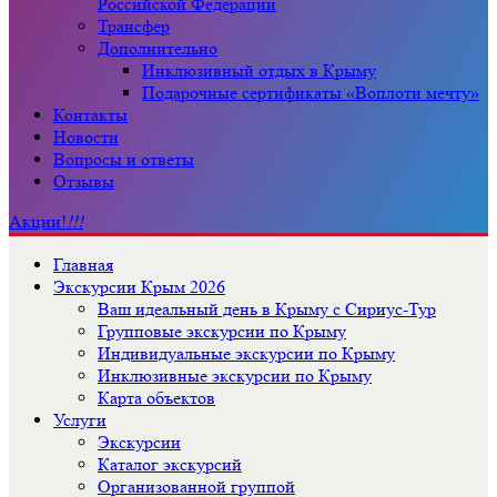
Российской Федерации
Трансфер
Дополнительно
Инклюзивный отдых в Крыму
Подарочные сертификаты «Воплоти мечту»
Контакты
Новости
Вопросы и ответы
Отзывы
Акции!
!!!
Главная
Экскурсии Крым 2026
Ваш идеальный день в Крыму с Сириус-Тур
Групповые экскурсии по Крыму
Индивидуальные экскурсии по Крыму
Инклюзивные экскурсии по Крыму
Карта объектов
Услуги
Экскурсии
Каталог экскурсий
Организованной группой