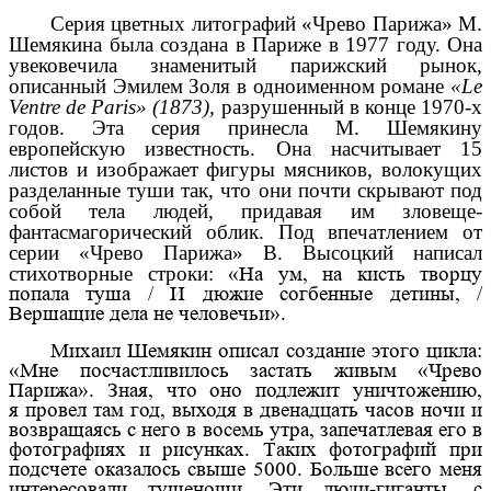
Серия цветных литографий «Чрево Парижа» М.
Шемякина была создана в Париже в 1977 году. Она
увековечила знаменитый парижский рынок,
описанный Эмилем Золя в одноименном романе
«
Le
Ventre de Paris» (1873)
,
разрушенный в конце 1970-х
годов. Эта серия принесла М. Шемякину
европейскую известность. Она насчитывает 15
листов и изображает фигуры мясников, волокущих
разделанные туши так, что они почти скрывают под
собой тела людей, придавая им зловеще-
фантасмагорический облик. Под впечатлением от
серии «Чрево Парижа» В. Высоцкий написал
стихотворные строки:
«На ум, на кисть творцу
попала туша / И дюжие согбенные детины, /
Вершащие дела не человечьи».
Михаил Шемякин описал создание этого цикла:
«Мне посчастливилось застать живым «Чрево
Парижа». Зная, что оно подлежит уничтожению,
я провел там год, выходя в двенадцать часов ночи и
возвращаясь с него в восемь утра, запечатлевая его в
фотографиях и рисунках. Таких фотографий при
подсчете оказалось свыше 5000. Больше всего меня
интересовали тушеноши. Эти люди-гиганты, с