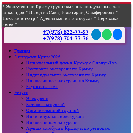
* Экскурсии по Крыму групповые, индивидуальные, для
инвалидов * Выезд из Саки, Евпатории, Симферополя *
Поездки в театр * Аренда машин, автобусов * Перевозка
детей *
+7(978) 855-77-97
+7(978) 704-77-76
Главная
Экскурсии Крым 2026
Ваш идеальный день в Крыму с Сириус-Тур
Групповые экскурсии по Крыму
Индивидуальные экскурсии по Крыму
Инклюзивные экскурсии по Крыму
Карта объектов
Услуги
Экскурсии
Каталог экскурсий
Организованной группой
Индивидуальные экскурсии
Инклюзивные экскурсии
Аренда автобуса в Крыму и по регионам