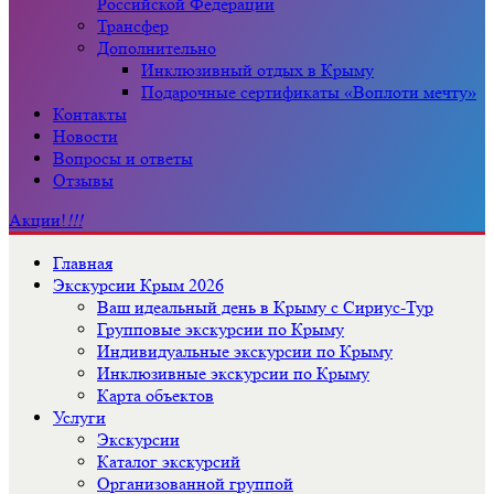
Российской Федерации
Трансфер
Дополнительно
Инклюзивный отдых в Крыму
Подарочные сертификаты «Воплоти мечту»
Контакты
Новости
Вопросы и ответы
Отзывы
Акции!
!!!
Главная
Экскурсии Крым 2026
Ваш идеальный день в Крыму с Сириус-Тур
Групповые экскурсии по Крыму
Индивидуальные экскурсии по Крыму
Инклюзивные экскурсии по Крыму
Карта объектов
Услуги
Экскурсии
Каталог экскурсий
Организованной группой