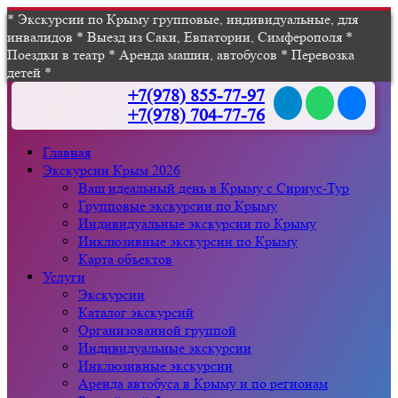
* Экскурсии по Крыму групповые, индивидуальные, для
инвалидов * Выезд из Саки, Евпатории, Симферополя *
Поездки в театр * Аренда машин, автобусов * Перевозка
детей *
+7(978) 855-77-97
+7(978) 704-77-76
Главная
Экскурсии Крым 2026
Ваш идеальный день в Крыму с Сириус-Тур
Групповые экскурсии по Крыму
Индивидуальные экскурсии по Крыму
Инклюзивные экскурсии по Крыму
Карта объектов
Услуги
Экскурсии
Каталог экскурсий
Организованной группой
Индивидуальные экскурсии
Инклюзивные экскурсии
Аренда автобуса в Крыму и по регионам