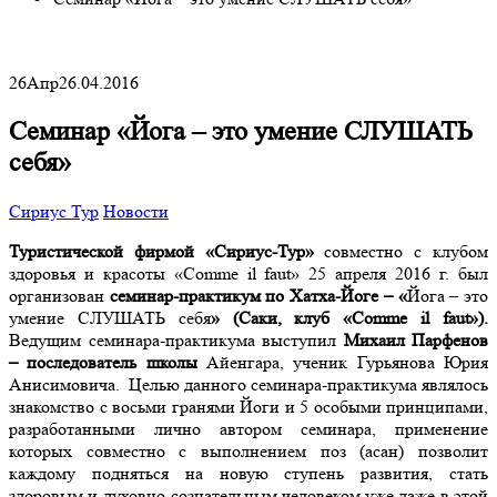
26
Апр
26.04.2016
Семинар «Йога – это умение СЛУШАТЬ
себя»
Сириус Тур
Новости
Туристической фирмой «Сириус-Тур»
совместно с клубом
здоровья и красоты «Comme il faut» 25 апреля 2016 г. был
организован
семинар-практикум по Хатха-Йоге – «
Йога – это
умение СЛУШАТЬ себя
» (Саки, клуб «Comme il faut»).
Ведущим семинара-практикума выступил
Михаил Парфенов
– последователь школы
Айенгара, ученик Гурьянова Юрия
Анисимовича. Целью данного семинара-практикума являлось
знакомство с восьми гранями Йоги и 5 особыми принципами,
разработанными лично автором семинара, применение
которых совместно с выполнением поз (асан) позволит
каждому подняться на новую ступень развития, стать
здоровым и духовно-сознательным человеком уже даже в этой