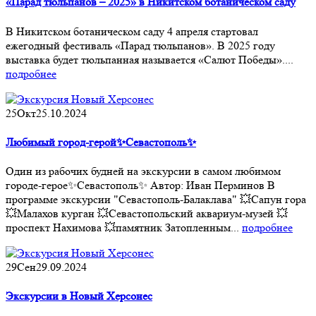
«Парад тюльпанов – 2025» в Никитском ботаническом саду
В Никитском ботаническом саду 4 апреля стартовал
ежегодный фестиваль «Парад тюльпанов». В 2025 году
выставка будет тюльпанная называется «Салют Победы»....
подробнее
25
Окт
25.10.2024
Любимый город-герой✨Севастополь✨
Один из рабочих будней на экскурсии в самом любимом
городе-герое✨Севастополь✨ Автор: Иван Перминов В
программе экскурсии "Севастополь-Балаклава" 💥Сапун гора
💥Малахов курган 💥Севастопольский аквариум-музей 💥
проспект Нахимова 💥памятник Затопленным...
подробнее
29
Сен
29.09.2024
Экскурсии в Новый Херсонес