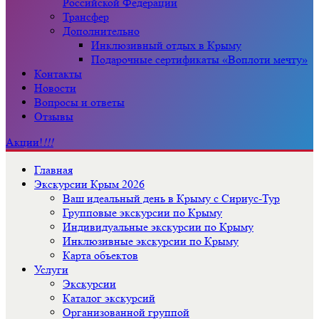
Российской Федерации
Трансфер
Дополнительно
Инклюзивный отдых в Крыму
Подарочные сертификаты «Воплоти мечту»
Контакты
Новости
Вопросы и ответы
Отзывы
Акции!
!!!
Главная
Экскурсии Крым 2026
Ваш идеальный день в Крыму с Сириус-Тур
Групповые экскурсии по Крыму
Индивидуальные экскурсии по Крыму
Инклюзивные экскурсии по Крыму
Карта объектов
Услуги
Экскурсии
Каталог экскурсий
Организованной группой