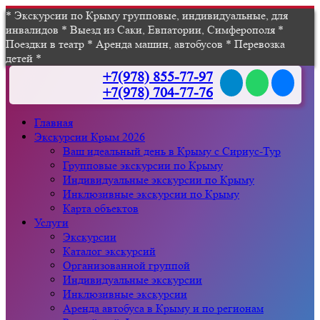
* Экскурсии по Крыму групповые, индивидуальные, для
инвалидов * Выезд из Саки, Евпатории, Симферополя *
Поездки в театр * Аренда машин, автобусов * Перевозка
детей *
+7(978) 855-77-97
+7(978) 704-77-76
Главная
Экскурсии Крым 2026
Ваш идеальный день в Крыму с Сириус-Тур
Групповые экскурсии по Крыму
Индивидуальные экскурсии по Крыму
Инклюзивные экскурсии по Крыму
Карта объектов
Услуги
Экскурсии
Каталог экскурсий
Организованной группой
Индивидуальные экскурсии
Инклюзивные экскурсии
Аренда автобуса в Крыму и по регионам