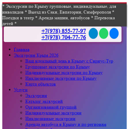
* Экскурсии по Крыму групповые, индивидуальные, для
инвалидов * Выезд из Саки, Евпатории, Симферополя *
Поездки в театр * Аренда машин, автобусов * Перевозка
детей *
+7(978) 855-77-97
+7(978) 704-77-76
Главная
Экскурсии Крым 2026
Ваш идеальный день в Крыму с Сириус-Тур
Групповые экскурсии по Крыму
Индивидуальные экскурсии по Крыму
Инклюзивные экскурсии по Крыму
Карта объектов
Услуги
Экскурсии
Каталог экскурсий
Организованной группой
Индивидуальные экскурсии
Инклюзивные экскурсии
Аренда автобуса в Крыму и по регионам