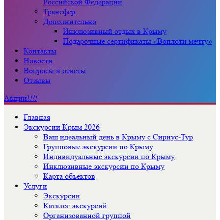
Российской Федерации
Трансфер
Дополнительно
Инклюзивный отдых в Крыму
Подарочные сертификаты «Воплоти мечту»
Контакты
Новости
Вопросы и ответы
Отзывы
Акции!
!!!
Главная
Экскурсии Крым 2026
Ваш идеальный день в Крыму с Сириус-Тур
Групповые экскурсии по Крыму
Индивидуальные экскурсии по Крыму
Инклюзивные экскурсии по Крыму
Карта объектов
Услуги
Экскурсии
Каталог экскурсий
Организованной группой